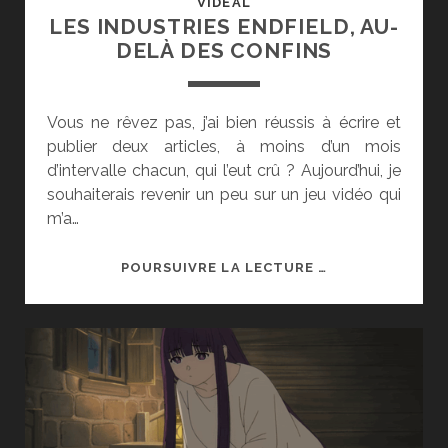
VIDÉAL
LES INDUSTRIES ENDFIELD, AU-
DELÀ DES CONFINS
Vous ne rêvez pas, j’ai bien réussis à écrire et
publier deux articles, à moins d’un mois
d’intervalle chacun, qui l’eut crû ? Aujourd’hui, je
souhaiterais revenir un peu sur un jeu vidéo qui
m’a…
LES
POURSUIVRE LA LECTURE …
INDUSTRIES
ENDFIELD,
AU-
DELÀ
DES
CONFINS