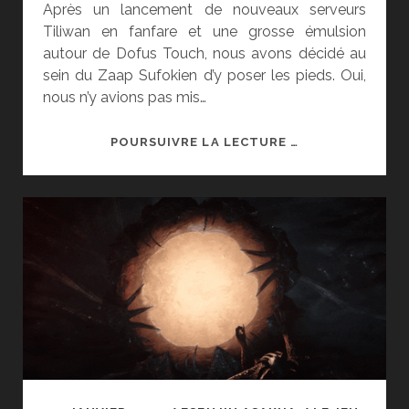
Après un lancement de nouveaux serveurs
Tiliwan en fanfare et une grosse émulsion
autour de Dofus Touch, nous avons décidé au
sein du Zaap Sufokien d’y poser les pieds. Oui,
nous n’y avions pas mis…
ON
POURSUIVRE LA LECTURE …
VA
ARRÊTER
LES
FRAIS
SUR
DOFUS
TOUCH.