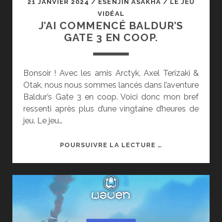
21 JANVIER 2024
/
ESENJIN ASAKHA
/
LE JEU
VIDÉAL
J’AI COMMENCÉ BALDUR’S
GATE 3 EN COOP.
Bonsoir ! Avec les amis Arctyk, Axel Terizaki &
Otak, nous nous sommes lancés dans l’aventure
Baldur’s Gate 3 en coop. Voici donc mon bref
ressenti après plus d’une vingtaine d’heures de
jeu. Le jeu…
J’AI
POURSUIVRE LA LECTURE …
COMMENCÉ
BALDUR’S
GATE
3
EN
COOP.