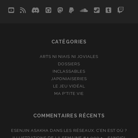
youtube
rss
discord
github
mastodon
paypal
soundcloud
steam
tumblr
twit
so
CATÉGORIES
ARTS NI NIAIS NI JOVIALES
DOSSIERS
INCLASSABLES
JAPONIAISERIES
LE JEU VIDÉAL
MA P'TITE VIE
COMMENTAIRES RÉCENTS
ESENJIN ASAKHA
DANS
LES RÉSEAUX, C’EN EST OÙ ?
ILLUSTRATIONS DE LA SEMAINE #4.000 + – SANGIGI