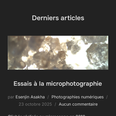
contenu
Derniers articles
Essais à la microphotographie
par
Esenjin Asakha
Photographies numériques
Publié
23 octobre 2025
Aucun commentaire
le