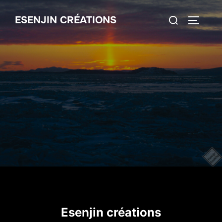
Aller
Rechercher :
ESENJIN CRÉATIONS
au
PERMUT
contenu
Esenjin créations