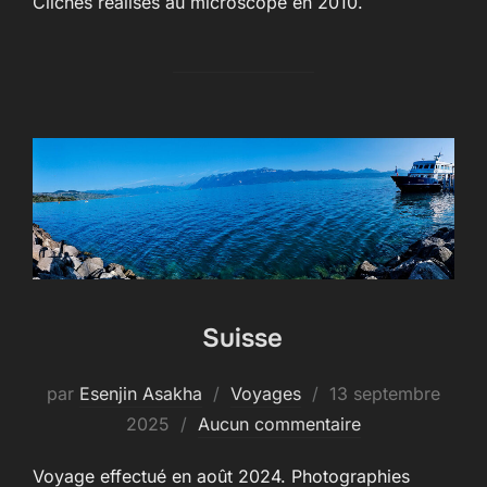
Clichés réalisés au microscope en 2010.
Suisse
Publié
par
Esenjin Asakha
Voyages
13 septembre
le
2025
Aucun commentaire
Voyage effectué en août 2024. Photographies