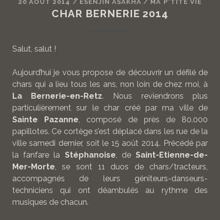
20 AOÛT 2014
/
ESENJIN ASAKHA
/
MA P'TITE VIE
CHAR BERNERIE 2014
Salut, salut !
Aujourd’hui je vous propose de découvrir un défilé de
chars qui a lieu tous les ans, non loin de chez moi, à
La Bernerie-en-Retz
. Nous reviendrons plus
particulièrement sur le char créé par ma ville de
Sainte Pazanne
, composé de près de 80.000
papillotes. Ce cortège s’est déplacé dans les rue de la
ville samedi dernier, soit le 15 août 2014. Précédé par
la fanfare la
Stéphanoise
, de
Saint-Etienne-de-
Mer-Morte
, se sont 11 duos de chars/tracteurs,
accompagnés de leurs géniteurs-danseurs-
techniciens qui ont déambulés au rythme des
musiques de chacun.