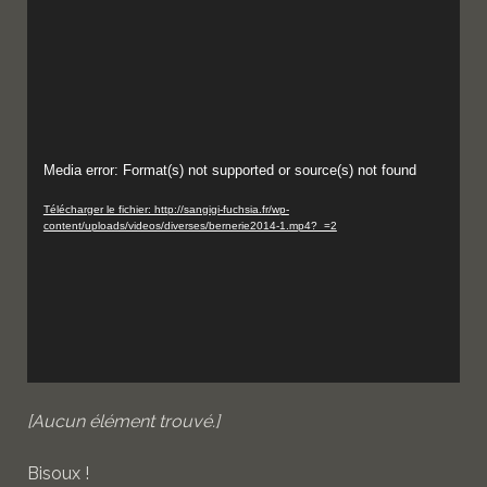
Lecteur
Media error: Format(s) not supported or source(s) not found
vidéo
Télécharger le fichier: http://sangigi-fuchsia.fr/wp-
content/uploads/videos/diverses/bernerie2014-1.mp4?_=2
[Aucun élément trouvé.]
Bisoux !