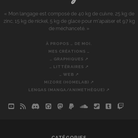
« Mon langage est composé de 40 kg de cuivre, 25 kg de
zinc, 15 kg de nickel, 5 kg de glace pour m'apaiser et 97 kg
de méchanceté. »
À PROPOS … DE MOI.
MES CRÉATIONS …
… GRAPHIQUES ↗
… LITTÉRAIRES ↗
… WEB ↗
MIZORE (HOMELAB) ↗
LENGAS (MANGA/ANIMETHÈQUE) ↗
youtube
rss
discord
github
mastodon
paypal
soundcloud
steam
tumblr
twit
so
CATÉGORIES