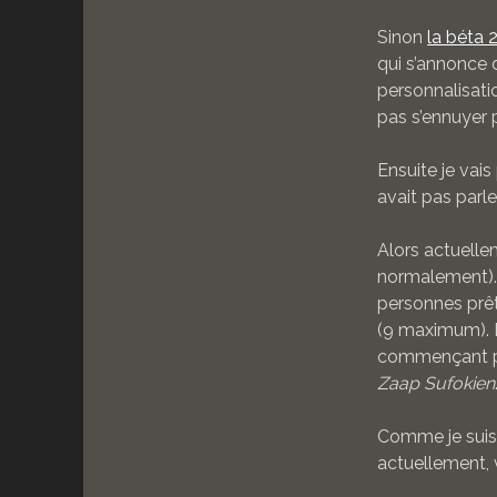
Sinon
la béta 
qui s’annonce 
personnalisatio
pas s’ennuyer 
Ensuite je vai
avait pas parler
Alors actuelle
normalement). 
personnes prêt
(9 maximum). I
commençant pa
Zaap Sufokien
Comme je suis 
actuellement, 