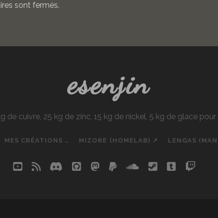
res sont fermés.
esenjin
e cuivre, 25 kg de zinc, 15 kg de nickel, 5 kg de glace pou
MES CRÉATIONS …
MIZORE (HOMELAB) ↗
LENGAS (MA
youtube
rss
discord
github
mastodon
paypal
soundcloud
steam
tumblr
twit
so