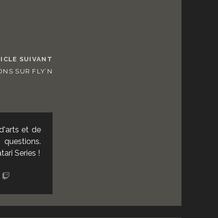
ICLE SUIVANT
ONS SUR FLY’N
d'arts et de
questions.
ri Series !