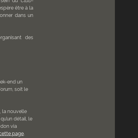
 sein du
Club-
’espère être à la
ionner dans un
rganisant des
eek-end un
forum, soit le
 la nouvelle
qu’un détail, le
 don via
 cette page
.