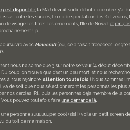
2.9 est disponible
, la MàJ devrait sortir début décembre, y’a d
dessus, entre les succès, le mode spectateur des Kolizéums, 
n de visage, les titres, les ornements, l’Île de Nowel
et j’en pa
prochainement ! :p
s poursuivre avec
Minecraft
(oui, cela faisait trèèèèèès longte
).
ment nous ne sonne que 3 sur notre serveur (4 début décemb
Du coup, on trouve que c’est un peu mort, et nous recherch
es à nous rejoindre,
attention toutefois
! Nous sommes lim
l va de soit que nous sélectionneront les personnes les plus 
r nos cercles IRL, puis les personnes déjà membre de la 
. Vous pouvez toutefois faire
une demande là
.
une personne suuuuuuper cool (sisi !) voila un petit screen de
vu du toit de ma maison.