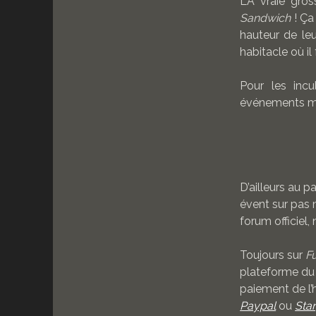
LA vraie gro
Sandwich
! Ça 
hauteur de le
habitacle où il 
Pour les incu
événements m
D’ailleurs au pa
évent sur pas m
forum officiel
Toujours sur
F
plateforme d
paiement de l’
Paypal
ou
Sta