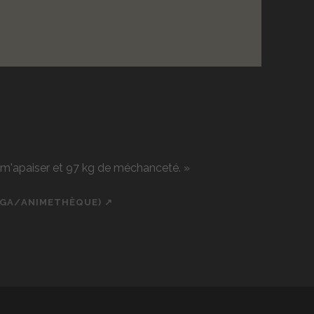
r m'apaiser et 97 kg de méchanceté. »
NGA/ANIMETHÈQUE) ↗
ch
cial_icon_custom_1