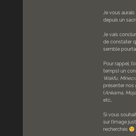
Je vous aurais
depuis un sacr
Je vais conclu
de constater qu
semble pourtan
Pour rappel, l’
temps) un cond
Wakfu
,
Minecr
présenter nos 
(
Ankama
,
Moj
etc..
Si vous souhait
sur l’image ju
recherchés