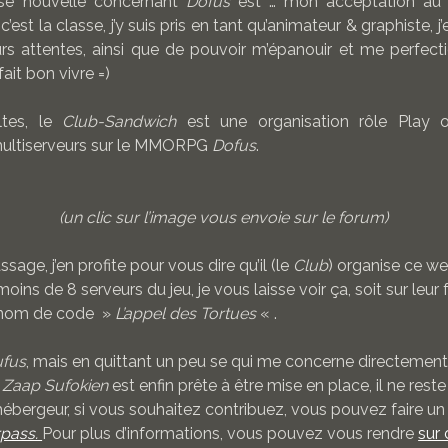
sse nouvelle concernant
Dofus
est … mon acceptation au
c’est la classe, j’y suis pris en tant qu’animateur & graphiste, j
urs attentes, ainsi que de pouvoir m’épanouir et me perfect
fait bon vivre =)
ltes, le
Club-Sandwich
est une organisation rôle Play o
ultiserveurs sur le MMORPG
Dofus
.
(un clic sur l’image vous envoie sur le forum)
ssage, j’en profite pour vous dire qu’il (le
Club
) organise ce w
oins de 8 serveurs du jeu, je vous laisse voir ça, soit sur leur 
, nom de code »
L’appel des Tortues
« .
ufus
, mais en quittant un peu se qui me concerne directement,
u
Zaap Sufokien
est enfin prête à être mise en place, il ne reste 
hébergeur, si vous souhaitez contribuez, vous pouvez faire un
rpass.
Pour plus d’informations, vous pouvez vous rendre
sur