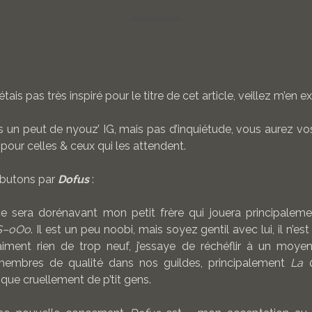
n’étais pas très inspiré pour le titre de cet article, veillez m’en e
is un peut de nyouz’ IG, mais pas d’inquiétude, vous aurez vos 
pour celles & ceux qui les attendent.
débutons par
Dofus
:
, ce sera dorénavant mon petit frère qui jouera principaleme
S–oOo
. Il est un peu noobi, mais soyez gentil avec lui, il n’e
aiment rien de trop neuf, j’essaye de réchéflir à un moyen
membres de qualité dans nos guildes, principalement
La 
nque cruellement de p’tit gens.