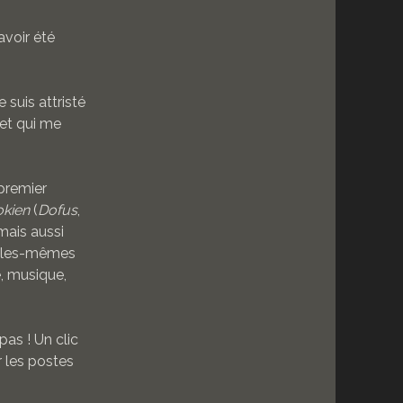
avoir été
 je suis attristé
jet qui me
 premier
okien
(
Dofus
,
mais aussi
 elles-mêmes
re, musique,
pas ! Un clic
r les postes