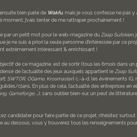
 ensuite bien parlé de
Wakfu
, mais je vous confesse ne pas y 
é moment, j’vais tenter de me rattraper prochainement !
re par un petit mot pour le web-magazine du
Zaap Sufokien
,
e je ne suis à priori la seule personne d’intéressée par ce pro
t extrêmement intéressant & enrichissant !
objectif de ce magazine, est de sortir (tous les 6mois dans un
ensé de l’actualité des jeux auxquels appartient le
Zaap Suf
aft
,
SWTOR
,
OGame
,
Krosmaster
) c.-à-d. les événements IG, 
guildes/clans. En plus de cela, l’actualité des entreprises en
ang
,
Gameforge
, …), sans oublier bien-sur, un peut de littératu
ez candidater pour faire partie de ce projet, n’hésitez surtout 
ste au dessous, vous y trouverez tous les renseignements pou