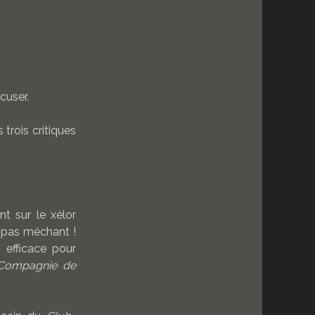
xcuser.
trois critiques
nt sur le xélor
st pas méchant !
 efficace pour
Compagnie de