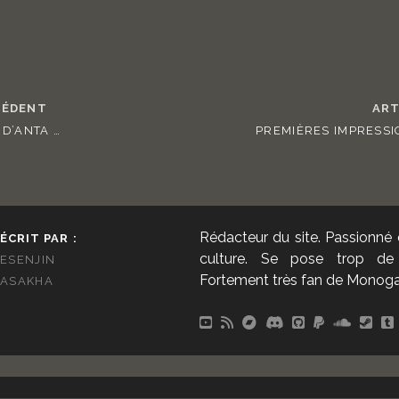
CÉDENT
ART
 D’ANTA …
PREMIÈRES IMPRESSI
Rédacteur du site. Passionné 
ÉCRIT PAR :
culture. Se pose trop de 
ESENJIN
Fortement très fan de Monogata
ASAKHA