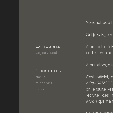
Yohohohooo !
Oui je sais, je 
Alors cette fo
CATÉGORIES
cette semaine 
Le jeu vidéal
Alors, alors, 
ÉTIQUETTES
C’est officiel
dofus
oOo–SANGIU
Minecraft
on ensuite vr
mmo
recruter des 
Moon
, qui ma