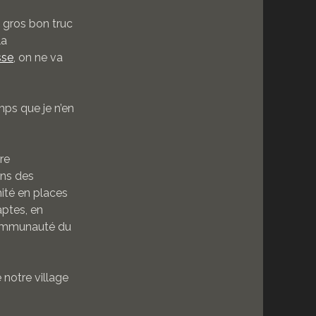
u gros bon truc
la
sse
, on ne va
mps que je n’en
re
ons des
ité en places
aptes, en
communauté du
 notre village