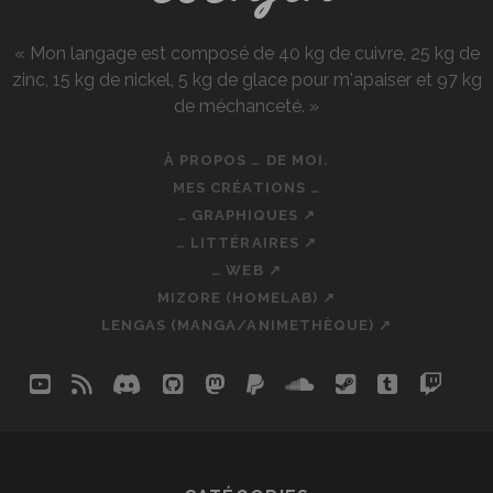
BLAGUE.
« Mon langage est composé de 40 kg de cuivre, 25 kg de
zinc, 15 kg de nickel, 5 kg de glace pour m'apaiser et 97 kg
de méchanceté. »
À PROPOS … DE MOI.
MES CRÉATIONS …
… GRAPHIQUES ↗
… LITTÉRAIRES ↗
… WEB ↗
MIZORE (HOMELAB) ↗
LENGAS (MANGA/ANIMETHÈQUE) ↗
youtube
rss
discord
github
mastodon
paypal
soundcloud
steam
tumblr
twit
so