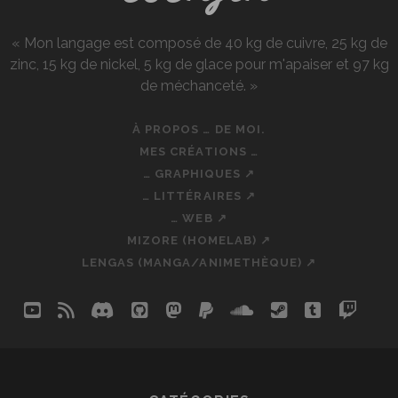
« Mon langage est composé de 40 kg de cuivre, 25 kg de
zinc, 15 kg de nickel, 5 kg de glace pour m'apaiser et 97 kg
de méchanceté. »
À PROPOS … DE MOI.
MES CRÉATIONS …
… GRAPHIQUES ↗
… LITTÉRAIRES ↗
… WEB ↗
MIZORE (HOMELAB) ↗
LENGAS (MANGA/ANIMETHÈQUE) ↗
youtube
rss
discord
github
mastodon
paypal
soundcloud
steam
tumblr
twit
so