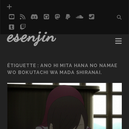
youtube
rss
discord
github
mastodon
paypal
soundcloud
steam
tumblr
twitch
social_icon_custom_1
esenjin
ÉTIQUETTE :
ANO HI MITA HANA NO NAMAE
WO BOKUTACHI WA MADA SHIRANAI.