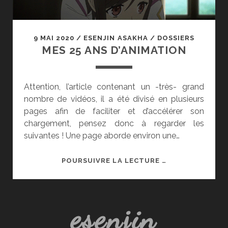
9 MAI 2020
/
ESENJIN ASAKHA
/
DOSSIERS
MES 25 ANS D’ANIMATION
Attention, l’article contenant un -très- grand
nombre de vidéos, il a été divisé en plusieurs
pages afin de faciliter et d’accélérer son
chargement, pensez donc à regarder les
suivantes ! Une page aborde environ une…
MES
POURSUIVRE LA LECTURE …
25
ANS
D’ANIMATION
esenjin