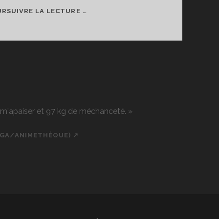
BAS
RSUIVRE LA LECTURE …
AUTOMNE
2018
r m'apaiser et 97 kg de méchanceté. »
NGA/ANIMETHÈQUE) ↗
ch
cial_icon_custom_1