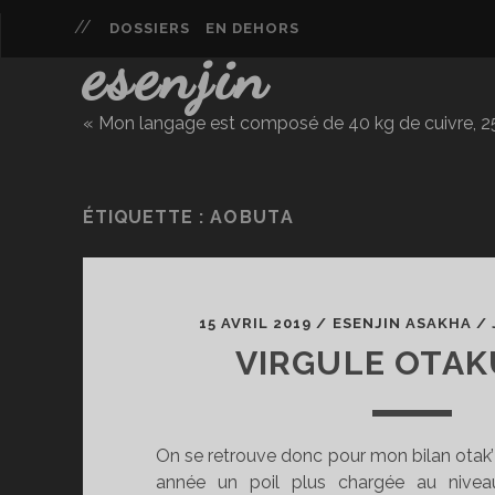
DOSSIERS
EN DEHORS
esenjin
« Mon langage est composé de 40 kg de cuivre, 25 
ÉTIQUETTE :
AOBUTA
15 AVRIL 2019
/
ESENJIN ASAKHA
/
VIRGULE OTAK
On se retrouve donc pour mon bilan otak’
année un poil plus chargée au nivea