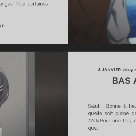
ngas. Pour certaines
VIRGULE
RE …
OTAKU
#04
8 JANVIER 2019
BAS 
Salut ! Bonne & he
qu’elle soit pleine 
2018.Pour une fois, ce
que…