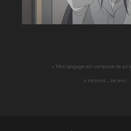
« Mon langage est composé de 40 kg d
À PROPOS … DE MOI.