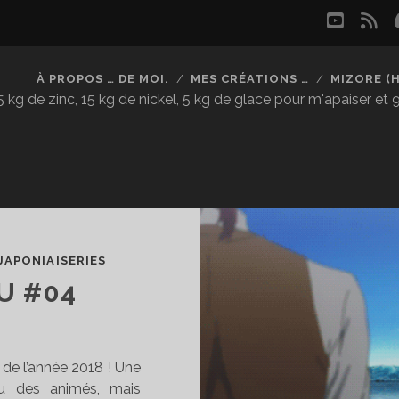
youtu
rs
À PROPOS … DE MOI.
MES CRÉATIONS …
MIZORE (
kg de zinc, 15 kg de nickel, 5 kg de glace pour m'apaiser et
JAPONIAISERIES
U #04
 de l’année 2018 ! Une
u des animés, mais