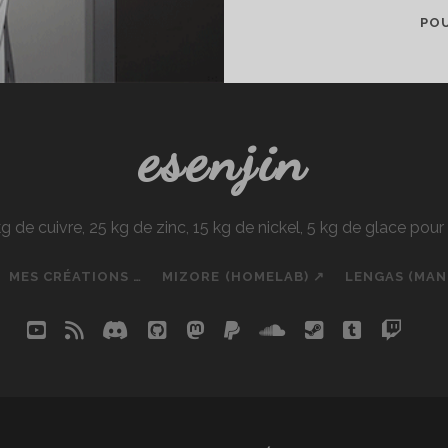
POU
esenjin
e cuivre, 25 kg de zinc, 15 kg de nickel, 5 kg de glace pou
MES CRÉATIONS …
MIZORE (HOMELAB) ↗
LENGAS (MA
youtube
rss
discord
github
mastodon
paypal
soundcloud
steam
tumblr
twit
so