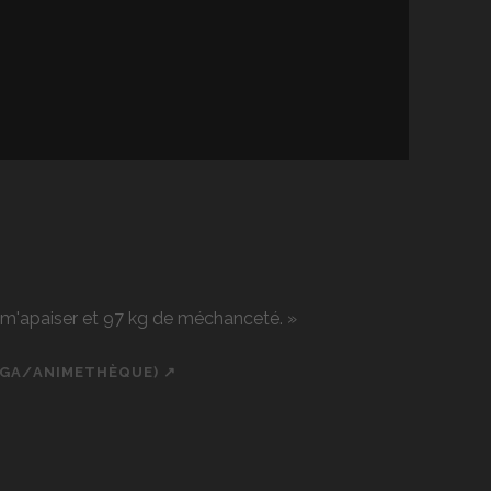
r m'apaiser et 97 kg de méchanceté. »
NGA/ANIMETHÈQUE) ↗
ch
cial_icon_custom_1