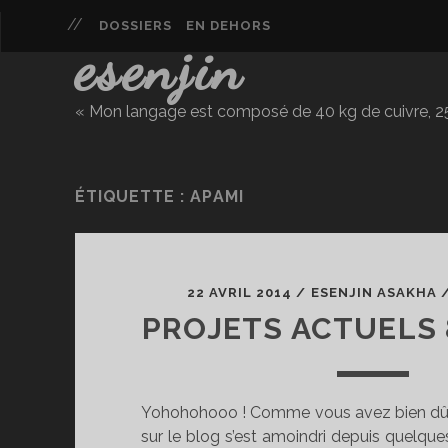
DOSSIERS
EN DEHORS
esenjin
« Mon langage est composé de 40 kg de cuivre, 25 
ÉTIQUETTE :
APAMI
22 AVRIL 2014
/
ESENJIN ASAKHA
PROJETS ACTUELS
Yohohohooo ! Comme vous avez bien dû le 
sur le blog s’est amoindri depuis quelque