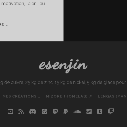
motivation, bien au
PROJETS
RE …
ACTUELS
&
FUTURS
esenjin
e cuivre, 25 kg de zinc, 15 kg de nickel, 5 kg de glace pou
MES CRÉATIONS …
MIZORE (HOMELAB) ↗
LENGAS (MA
youtube
rss
discord
github
mastodon
paypal
soundcloud
steam
tumblr
twit
so