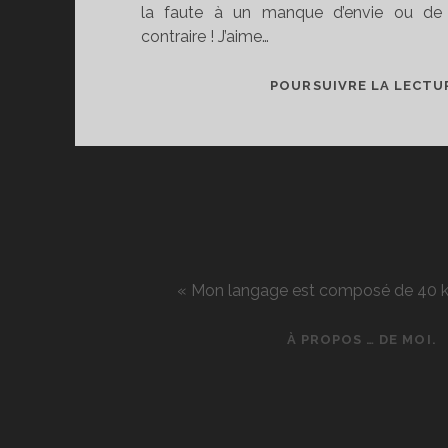
la faute à un manque d’envie ou de 
contraire ! J’aime…
POURSUIVRE LA LECTU
« Mon langage est composé de 40 kg d
À PROPOS … DE MOI.