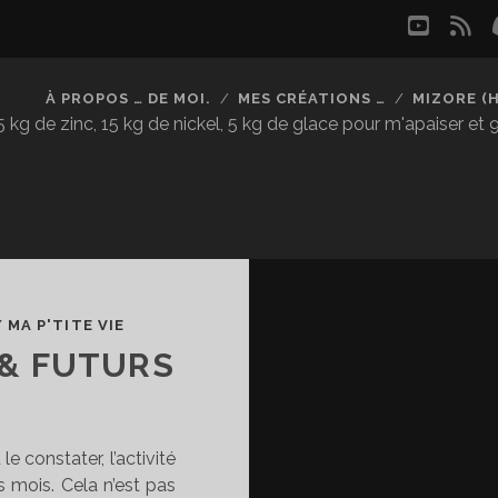
youtu
rs
À PROPOS … DE MOI.
MES CRÉATIONS …
MIZORE (
kg de zinc, 15 kg de nickel, 5 kg de glace pour m'apaiser et
/
MA P'TITE VIE
 & FUTURS
constater, l’activité
s mois. Cela n’est pas