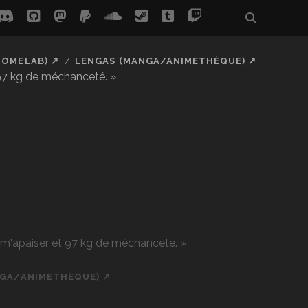
be
s
discord
github
mastodon
paypal
soundcloud
steam
tumblr
twitch
social_icon_
HOMELAB) ↗
LENGAS (MANGA/ANIMETHÈQUE) ↗
 97 kg de méchanceté. »
r m'apaiser et 97 kg de méchanceté. »
NGA/ANIMETHÈQUE) ↗