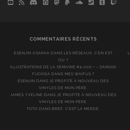
youtube
rss
discord
github
mastodon
paypal
soundcloud
steam
tumblr
twit
so
COMMENTAIRES RÉCENTS
ESENJIN ASAKHA
DANS
LES RÉSEAUX, C’EN EST
OÙ ?
ILLUSTRATIONS DE LA SEMAINE #4.000 + – SANGIGI
FUCHSIA
DANS
MES WAIFUS ?
ESENJIN
DANS
JE PROFITE À NOUVEAU DES
VINYLES DE MON PÈRE.
JAMES YVELINE
DANS
JE PROFITE À NOUVEAU DES
VINYLES DE MON PÈRE.
TOTO
DANS
BREF, C’EST LA MERDE.