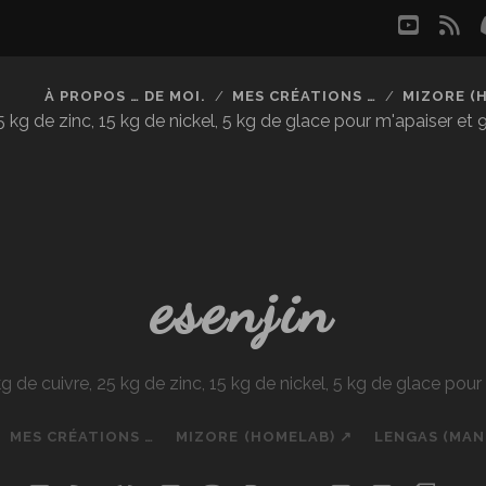
youtu
rs
À PROPOS … DE MOI.
MES CRÉATIONS …
MIZORE (
kg de zinc, 15 kg de nickel, 5 kg de glace pour m'apaiser et
esenjin
e cuivre, 25 kg de zinc, 15 kg de nickel, 5 kg de glace pou
MES CRÉATIONS …
MIZORE (HOMELAB) ↗
LENGAS (MA