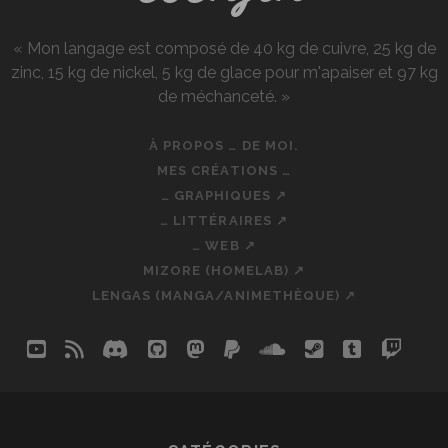
« Mon langage est composé de 40 kg de cuivre, 25 kg de
zinc, 15 kg de nickel, 5 kg de glace pour m'apaiser et 97 kg
de méchanceté. »
À PROPOS … DE MOI.
MES CRÉATIONS …
… GRAPHIQUES ↗
… LITTÉRAIRES ↗
… WEB ↗
MIZORE (HOMELAB) ↗
LENGAS (MANGA/ANIMETHÈQUE) ↗
youtube
rss
discord
github
mastodon
paypal
soundcloud
steam
tumblr
twit
so