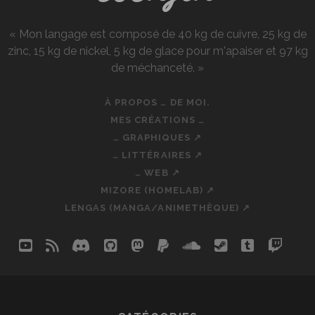
« Mon langage est composé de 40 kg de cuivre, 25 kg de
zinc, 15 kg de nickel, 5 kg de glace pour m'apaiser et 97 kg
de méchanceté. »
À PROPOS … DE MOI.
MES CRÉATIONS …
… GRAPHIQUES ↗
… LITTÉRAIRES ↗
… WEB ↗
MIZORE (HOMELAB) ↗
LENGAS (MANGA/ANIMETHÈQUE) ↗
youtube
rss
discord
github
mastodon
paypal
soundcloud
steam
tumblr
twit
so