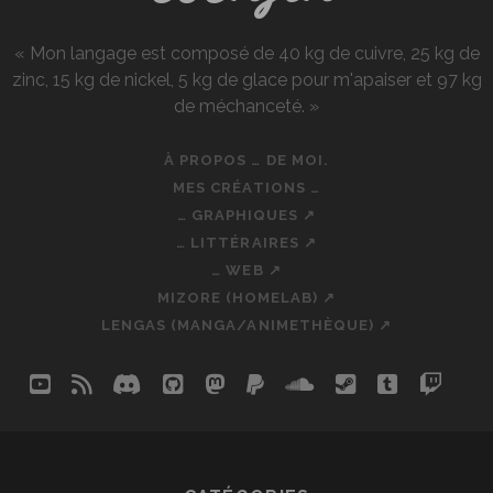
« Mon langage est composé de 40 kg de cuivre, 25 kg de
zinc, 15 kg de nickel, 5 kg de glace pour m'apaiser et 97 kg
de méchanceté. »
À PROPOS … DE MOI.
MES CRÉATIONS …
… GRAPHIQUES ↗
… LITTÉRAIRES ↗
… WEB ↗
MIZORE (HOMELAB) ↗
LENGAS (MANGA/ANIMETHÈQUE) ↗
youtube
rss
discord
github
mastodon
paypal
soundcloud
steam
tumblr
twit
so