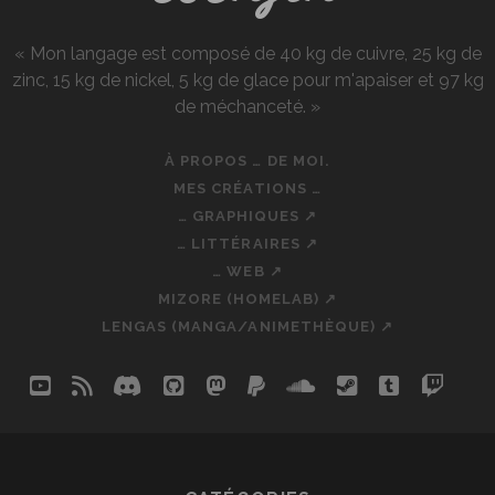
« Mon langage est composé de 40 kg de cuivre, 25 kg de
zinc, 15 kg de nickel, 5 kg de glace pour m'apaiser et 97 kg
de méchanceté. »
À PROPOS … DE MOI.
MES CRÉATIONS …
… GRAPHIQUES ↗
… LITTÉRAIRES ↗
… WEB ↗
MIZORE (HOMELAB) ↗
LENGAS (MANGA/ANIMETHÈQUE) ↗
youtube
rss
discord
github
mastodon
paypal
soundcloud
steam
tumblr
twit
so