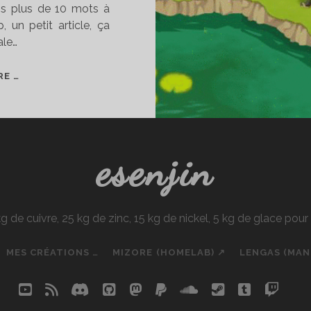
vais plus de 10 mots à
 un petit article, ça
ale…
DOFUS
RE …
«
RÉTRO
»,
CETTE
esenjin
VASTE
BLAGUE.
e cuivre, 25 kg de zinc, 15 kg de nickel, 5 kg de glace pou
MES CRÉATIONS …
MIZORE (HOMELAB) ↗
LENGAS (MA
youtube
rss
discord
github
mastodon
paypal
soundcloud
steam
tumblr
twit
so