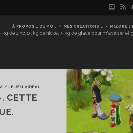
youtu
rs
À PROPOS … DE MOI.
MES CRÉATIONS …
MIZORE (
kg de zinc, 15 kg de nickel, 5 kg de glace pour m'apaiser et
HA
/
LE JEU VIDÉAL
, CETTE
UE.