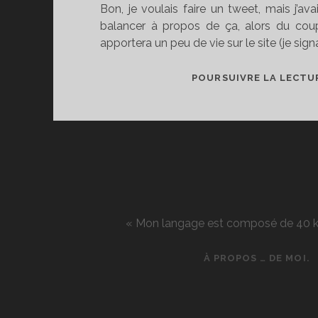
Bon, je voulais faire un tweet, mais j’a
balancer à propos de ça, alors du coup,
apportera un peu de vie sur le site (je sign
POURSUIVRE LA LECTU
« Mon langage est composé de 40 kg d
À PROPOS … DE MOI.