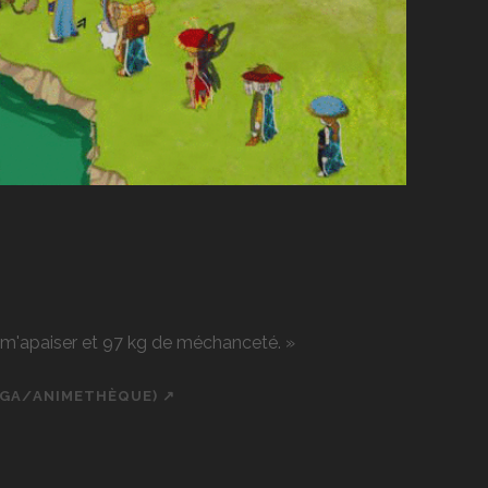
r m'apaiser et 97 kg de méchanceté. »
NGA/ANIMETHÈQUE) ↗
ch
cial_icon_custom_1