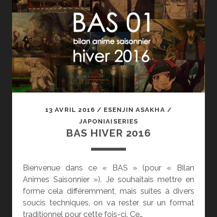
13 AVRIL 2016
/
ESENJIN ASAKHA
/
JAPONIAISERIES
BAS HIVER 2016
Bienvenue dans ce « BAS » (pour « Bilan
Animes Saisonnier »). Je souhaitais mettre en
forme cela différemment, mais suites à divers
soucis techniques, on va rester sur un format
traditionnel pour cette fois-ci. Ce…