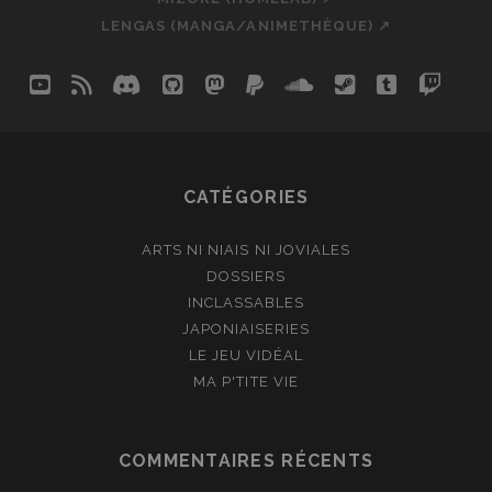
LENGAS (MANGA/ANIMETHÈQUE) ↗
youtube
rss
discord
github
mastodon
paypal
soundcloud
steam
tumblr
twit
so
CATÉGORIES
ARTS NI NIAIS NI JOVIALES
DOSSIERS
INCLASSABLES
JAPONIAISERIES
LE JEU VIDÉAL
MA P'TITE VIE
COMMENTAIRES RÉCENTS