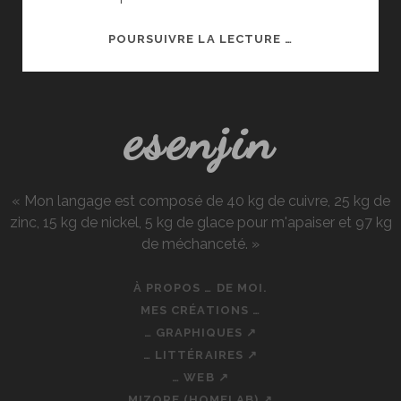
BAS
POURSUIVRE LA LECTURE …
HIVER
2016
esenjin
« Mon langage est composé de 40 kg de cuivre, 25 kg de
zinc, 15 kg de nickel, 5 kg de glace pour m'apaiser et 97 kg
de méchanceté. »
À PROPOS … DE MOI.
MES CRÉATIONS …
… GRAPHIQUES ↗
… LITTÉRAIRES ↗
… WEB ↗
MIZORE (HOMELAB) ↗