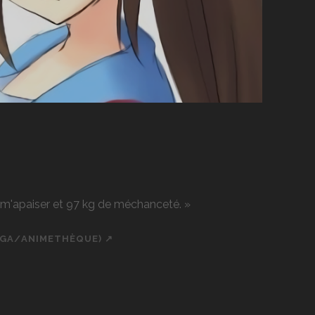
r m'apaiser et 97 kg de méchanceté. »
NGA/ANIMETHÈQUE) ↗
ch
cial_icon_custom_1