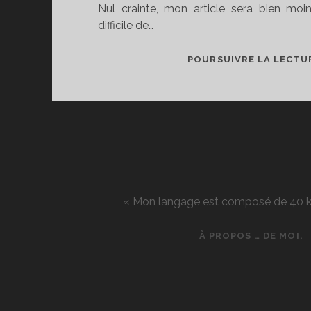
Nul crainte, mon article sera bien moi
difficile de…
POURSUIVRE LA LECTU
« Mon langage est composé de 40 kg d
À PROPOS … DE MOI.