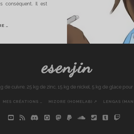
ns conséquent. Il est
MES
RE …
WAIFUS
?
esenjin
e cuivre, 25 kg de zinc, 15 kg de nickel, 5 kg de glace pou
MES CRÉATIONS …
MIZORE (HOMELAB) ↗
LENGAS (MA
youtube
rss
discord
github
mastodon
paypal
soundcloud
steam
tumblr
twit
so