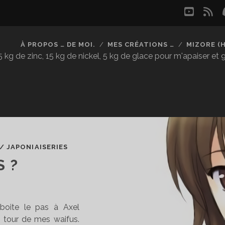
youtu
rs
À PROPOS … DE MOI.
MES CRÉATIONS …
MIZORE (
kg de zinc, 15 kg de nickel, 5 kg de glace pour m'apaiser et
/
JAPONIAISERIES
 ?
mboite le pas à Axel
n tour de mes waifus.