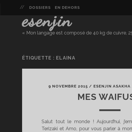
DOSSIERS
EN DEHORS
esenjin
« Mon langage est composé de 40 kg de cuivre, 25 
ÉTIQUETTE :
ELAINA
9 NOVEMBRE 2015
/
ESENJIN ASAKHA
MES WAIFUS
Salut tout le monde ! Aujourd’hui, j’e
Terizaki et Amo, pour vous parler à mo