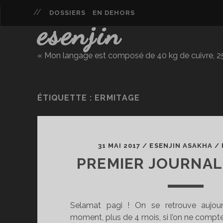
DOSSIERS
EN DEHORS
esenjin
« Mon langage est composé de 40 kg de cuivre, 25 
ÉTIQUETTE :
ERMITAGE
31 MAI 2017
/
ESENJIN ASAKHA
/
PREMIER JOURNAL
Selamat pagi ! On se retrouve aujour
moment, plus de 4 mois, si l’on ne compte 