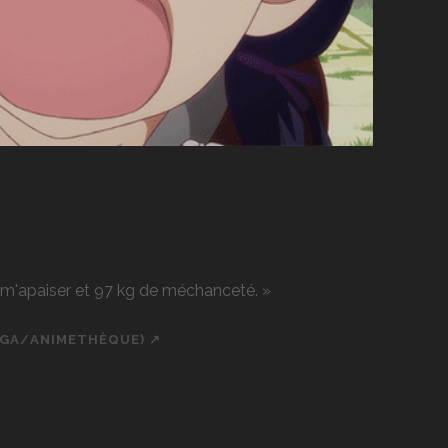
r m'apaiser et 97 kg de méchanceté. »
NGA/ANIMETHÈQUE) ↗
ch
cial_icon_custom_1