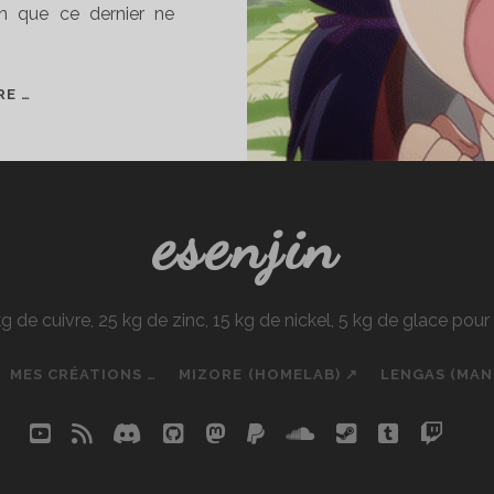
en que ce dernier ne
PREMIER
RE …
JOURNAL
DE
BORD
esenjin
e cuivre, 25 kg de zinc, 15 kg de nickel, 5 kg de glace pou
MES CRÉATIONS …
MIZORE (HOMELAB) ↗
LENGAS (MA
youtube
rss
discord
github
mastodon
paypal
soundcloud
steam
tumblr
twit
so