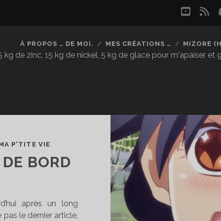
youtu
rs
À PROPOS … DE MOI.
MES CRÉATIONS …
MIZORE (
kg de zinc, 15 kg de nickel, 5 kg de glace pour m'apaiser et
MA P'TITE VIE
 DE BORD
d’hui après un long
pas le dernier article,