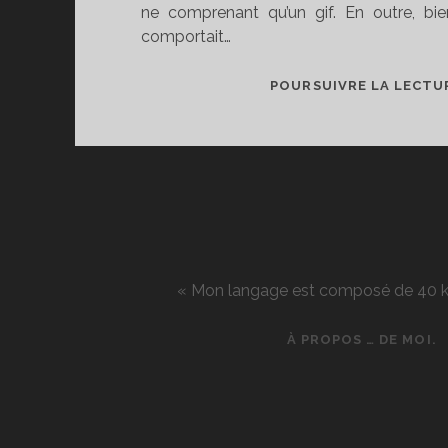
ne comprenant qu’un gif. En outre, bi
comportait…
POURSUIVRE LA LECTU
« Mon langage est composé de 40 kg d
À PROPOS … DE MOI.