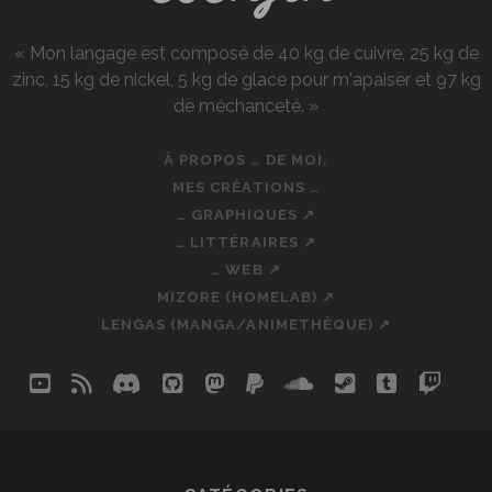
« Mon langage est composé de 40 kg de cuivre, 25 kg de
zinc, 15 kg de nickel, 5 kg de glace pour m'apaiser et 97 kg
de méchanceté. »
À PROPOS … DE MOI.
MES CRÉATIONS …
… GRAPHIQUES ↗
… LITTÉRAIRES ↗
… WEB ↗
MIZORE (HOMELAB) ↗
LENGAS (MANGA/ANIMETHÈQUE) ↗
youtube
rss
discord
github
mastodon
paypal
soundcloud
steam
tumblr
twit
so