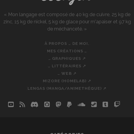
« Mon langage est composé de 40 kg de cuivre, 25 kg de
zinc, 15 kg de nickel, 5 kg de glace pour m'apaiser et 97 kg
de méchanceté. »
À PROPOS … DE MOI.
MES CRÉATIONS …
… GRAPHIQUES ↗
… LITTÉRAIRES ↗
… WEB ↗
MIZORE (HOMELAB) ↗
LENGAS (MANGA/ANIMETHÈQUE) ↗
youtube
rss
discord
github
mastodon
paypal
soundcloud
steam
tumblr
twit
so