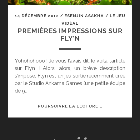
14 DÉCEMBRE 2012
/
ESENJIN ASAKHA
/
LE JEU
VIDÉAL
PREMIÈRES IMPRESSIONS SUR
FLY’N
Yohohohooo ! Je vous l’avais dit, le voila, l’article
sur Fly’n ! Alors, alors, un brève description
s’impose. Fly’n est un jeu sortie récemment créé
par le Studio Ankama Games (une petite équipe
de 9…
PREMIÈRES
POURSUIVRE LA LECTURE …
IMPRESSIONS
SUR
FLY’N