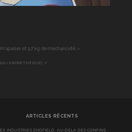
r m'apaiser et 97 kg de méchanceté. »
NGA/ANIMETHÈQUE) ↗
ch
cial_icon_custom_1
ARTICLES RÉCENTS
LES INDUSTRIES ENDFIELD, AU-DELÀ DES CONFINS