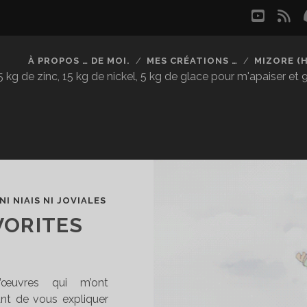
youtu
rs
À PROPOS … DE MOI.
MES CRÉATIONS …
MIZORE (
kg de zinc, 15 kg de nickel, 5 kg de glace pour m'apaiser et
NI NIAIS NI JOVIALES
VORITES
’œuvres qui m’ont
ant de vous expliquer