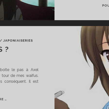
POU
/
JAPONIAISERIES
 ?
mboite le pas à Axel
n tour de mes waifus.
ns conséquent. Il est
MES
RE …
WAIFUS