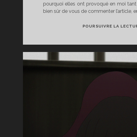
pourquoi elles ont provoqué en moi tant 
bien sûr de vous de commenter l’article, e
POURSUIVRE LA LECTU