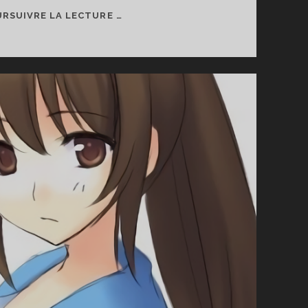
MES
RSUIVRE LA LECTURE …
25
ANS
D’ANIMATION