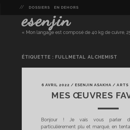
DOSSIERS
EN DEHORS
esenjin
« Mon langage est composé de 40 kg de cuivre, 25 
ÉTIQUETTE :
FULLMETAL ALCHEMIST
6 AVRIL 2022
/
ESENJIN ASAKHA
/
ARTS 
MES ŒUVRES FA
Bonjour ! Je vais vous parler d
particulièrement plu et marqué, en tent