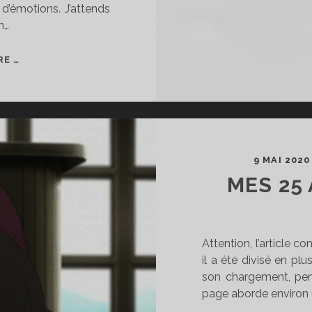
d’émotions. J’attends
n…
MES
RE …
ŒUVRES
FAVORITES
9 MAI 2020
MES 25
Attention, l’article 
il a été divisé en plu
son chargement, pen
page aborde environ