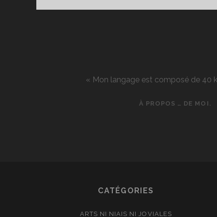
« Mon langage est composé de 40 kg d
À PROPOS … DE MOI.
CATÉGORIES
ARTS NI NIAIS NI JOVIALES