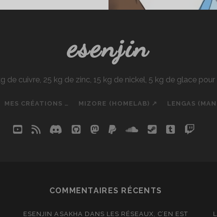
?
esenjin
e cuivre, 25 kg de zinc, 15 kg de nickel, 5 kg de glace pou
MES CRÉATIONS …
MIZORE (HOMELAB) ↗
LENGAS (MA
youtube
rss
discord
github
mastodon
paypal
soundcloud
steam
tumblr
twit
so
COMMENTAIRES RÉCENTS
ESENJIN ASAKHA
DANS
LES RÉSEAUX, C’EN EST