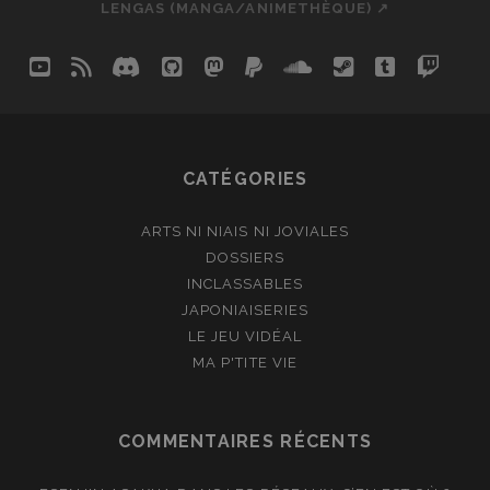
LENGAS (MANGA/ANIMETHÈQUE) ↗
youtube
rss
discord
github
mastodon
paypal
soundcloud
steam
tumblr
twit
so
CATÉGORIES
ARTS NI NIAIS NI JOVIALES
DOSSIERS
INCLASSABLES
JAPONIAISERIES
LE JEU VIDÉAL
MA P'TITE VIE
COMMENTAIRES RÉCENTS