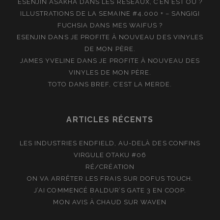
ESENJIN ASAKHA
DANS
LES RÉSEAUX, C’EN EST OÙ ?
ILLUSTRATIONS DE LA SEMAINE #4.000 + – SANGIGI
FUCHSIA
DANS
MES WAIFUS ?
ESENJIN
DANS
JE PROFITE À NOUVEAU DES VINYLES
DE MON PÈRE.
JAMES YVELINE
DANS
JE PROFITE À NOUVEAU DES
VINYLES DE MON PÈRE.
TOTO
DANS
BREF, C’EST LA MERDE.
ARTICLES RÉCENTS
LES INDUSTRIES ENDFIELD, AU-DELÀ DES CONFINS
VIRGULE OTAKU #06
RÉ/CRÉATION
ON VA ARRÊTER LES FRAIS SUR DOFUS TOUCH.
J’AI COMMENCÉ BALDUR’S GATE 3 EN COOP.
MON AVIS À CHAUD SUR WAVEN