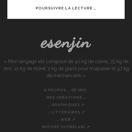
ILLUSION
POURSUIVRE LA LECTURE …
CONNECT,
LE
MOBA-
esenjin
GACHA
PASSÉ
INAPERÇU
?
« Mon langage est composé de 40 kg de cuivre, 25 kg de
zinc, 15 kg de nickel, 5 kg de glace pour m'apaiser et 97 kg
de méchanceté. »
À PROPOS … DE MOI.
MES CRÉATIONS …
… GRAPHIQUES ↗
… LITTÉRAIRES ↗
… WEB ↗
MIZORE (HOMELAB) ↗