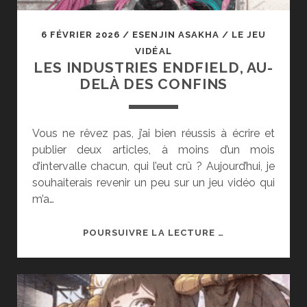
6 FÉVRIER 2026
/
ESENJIN ASAKHA
/
LE JEU
VIDÉAL
LES INDUSTRIES ENDFIELD, AU-
DELÀ DES CONFINS
Vous ne rêvez pas, j’ai bien réussis à écrire et
publier deux articles, à moins d’un mois
d’intervalle chacun, qui l’eut crû ? Aujourd’hui, je
souhaiterais revenir un peu sur un jeu vidéo qui
m’a…
LES
POURSUIVRE LA LECTURE …
INDUSTRIES
ENDFIELD,
AU-
DELÀ