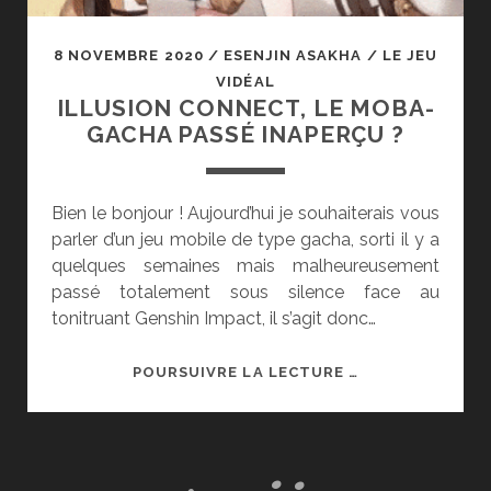
8 NOVEMBRE 2020
/
ESENJIN ASAKHA
/
LE JEU
VIDÉAL
ILLUSION CONNECT, LE MOBA-
GACHA PASSÉ INAPERÇU ?
Bien le bonjour ! Aujourd’hui je souhaiterais vous
parler d’un jeu mobile de type gacha, sorti il y a
quelques semaines mais malheureusement
passé totalement sous silence face au
tonitruant Genshin Impact, il s’agit donc…
ILLUSION
POURSUIVRE LA LECTURE …
CONNECT,
LE
MOBA-
GACHA