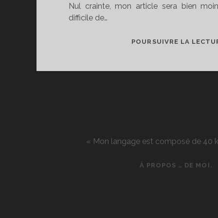
Nul crainte, mon article sera bien moi
difficile de…
POURSUIVRE LA LECTU
« Mon langage est composé de 40 kg d
À PROPOS … DE MOI.