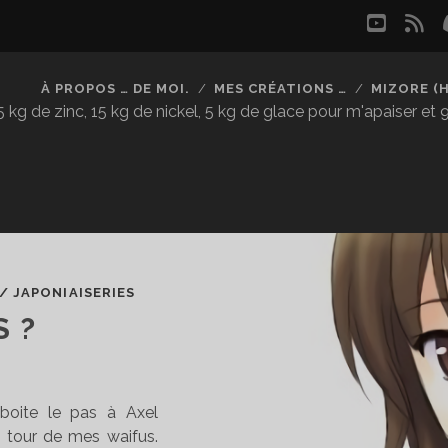
youtu
rs
À PROPOS … DE MOI.
MES CRÉATIONS …
MIZORE (
kg de zinc, 15 kg de nickel, 5 kg de glace pour m'apaiser et
/
JAPONIAISERIES
 ?
mboite le pas à Axel
n tour de mes waifus.