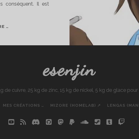
ns conséquent. Il est
MES
RE …
WAIFUS
?
esenjin
e cuivre, 25 kg de zinc, 15 kg de nickel, 5 kg de glace pou
MES CRÉATIONS …
MIZORE (HOMELAB) ↗
LENGAS (MA
youtube
rss
discord
github
mastodon
paypal
soundcloud
steam
tumblr
twit
so