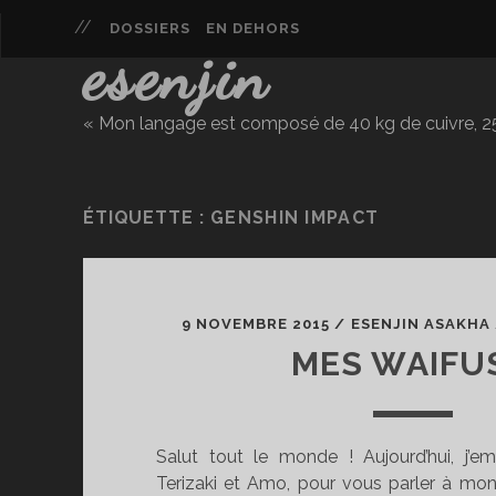
DOSSIERS
EN DEHORS
esenjin
« Mon langage est composé de 40 kg de cuivre, 25 
ÉTIQUETTE :
GENSHIN IMPACT
9 NOVEMBRE 2015
/
ESENJIN ASAKHA
MES WAIFUS
Salut tout le monde ! Aujourd’hui, j’e
Terizaki et Amo, pour vous parler à mo