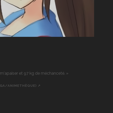
r m'apaiser et 97 kg de méchanceté. »
NGA/ANIMETHÈQUE) ↗
ch
cial_icon_custom_1