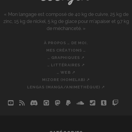
« Mon langage est composé de 40 kg de cuivre, 25 kg de
zinc, 15 kg de nickel, 5 kg de glace pour m'apaiser et 97 kg
de méchanceté. »
À PROPOS … DE MOI.
MES CRÉATIONS …
… GRAPHIQUES ↗
… LITTÉRAIRES ↗
… WEB ↗
MIZORE (HOMELAB) ↗
LENGAS (MANGA/ANIMETHÈQUE) ↗
youtube
rss
discord
github
mastodon
paypal
soundcloud
steam
tumblr
twit
so