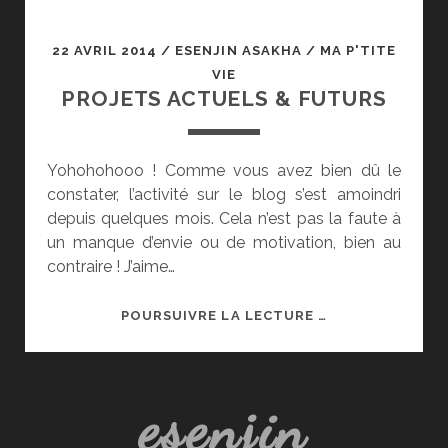
22 AVRIL 2014
/
ESENJIN ASAKHA
/
MA P'TITE
VIE
PROJETS ACTUELS & FUTURS
Yohohohooo ! Comme vous avez bien dû le
constater, l’activité sur le blog s’est amoindri
depuis quelques mois. Cela n’est pas la faute à
un manque d’envie ou de motivation, bien au
contraire ! J’aime…
PROJETS
POURSUIVRE LA LECTURE …
ACTUELS
&
FUTURS
esenjin