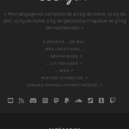
« Mon langage est composé de 40 kg de cuivre, 25 kg de
zinc, 15 kg de nickel, 5 kg de glace pour m'apaiser et 97 kg
de méchanceté. »
À PROPOS … DE MOI.
MES CRÉATIONS …
… GRAPHIQUES ↗
… LITTÉRAIRES ↗
… WEB ↗
MIZORE (HOMELAB) ↗
LENGAS (MANGA/ANIMETHÈQUE) ↗
youtube
rss
discord
github
mastodon
paypal
soundcloud
steam
tumblr
twit
so