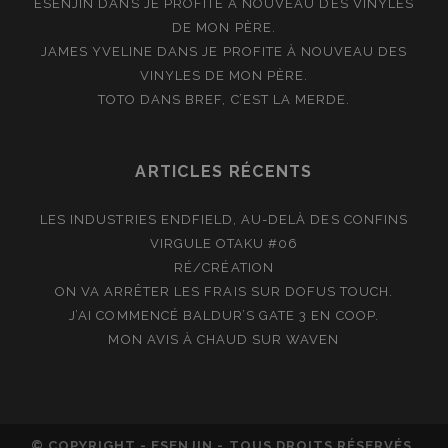
ESENJIN
DANS
JE PROFITE À NOUVEAU DES VINYLES
DE MON PÈRE.
JAMES YVELINE
DANS
JE PROFITE À NOUVEAU DES
VINYLES DE MON PÈRE.
TOTO
DANS
BREF, C’EST LA MERDE.
ARTICLES RÉCENTS
LES INDUSTRIES ENDFIELD, AU-DELÀ DES CONFINS
VIRGULE OTAKU #06
RÉ/CRÉATION
ON VA ARRÊTER LES FRAIS SUR DOFUS TOUCH.
J’AI COMMENCÉ BALDUR’S GATE 3 EN COOP.
MON AVIS À CHAUD SUR WAVEN
© COPYRIGHT - ESENJIN - TOUS DROITS RÉSERVÉS.