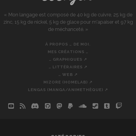
« Mon langage est composé de 40 kg de cuivre, 25 kg de
zinc, 15 kg de nickel, 5 kg de glace pour m'apaiser et 97 kg
de méchanceté. »
À PROPOS … DE MOI.
MES CRÉATIONS …
… GRAPHIQUES ↗
… LITTÉRAIRES ↗
… WEB ↗
MIZORE (HOMELAB) ↗
LENGAS (MANGA/ANIMETHÈQUE) ↗
youtube
rss
discord
github
mastodon
paypal
soundcloud
steam
tumblr
twit
so