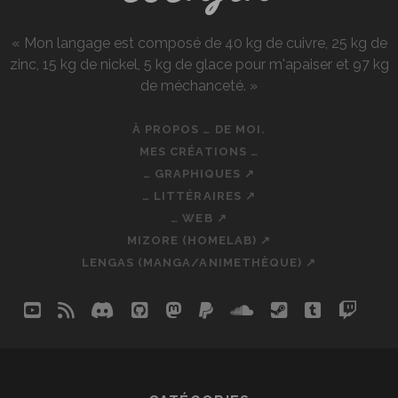
« Mon langage est composé de 40 kg de cuivre, 25 kg de
zinc, 15 kg de nickel, 5 kg de glace pour m'apaiser et 97 kg
de méchanceté. »
À PROPOS … DE MOI.
MES CRÉATIONS …
… GRAPHIQUES ↗
… LITTÉRAIRES ↗
… WEB ↗
MIZORE (HOMELAB) ↗
LENGAS (MANGA/ANIMETHÈQUE) ↗
youtube
rss
discord
github
mastodon
paypal
soundcloud
steam
tumblr
twit
so