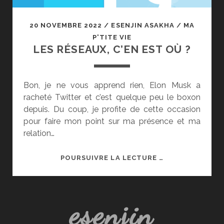
20 NOVEMBRE 2022
/
ESENJIN ASAKHA
/
MA
P'TITE VIE
LES RÉSEAUX, C’EN EST OÙ ?
Bon, je ne vous apprend rien, Elon Musk a
racheté Twitter et c’est quelque peu le boxon
depuis. Du coup, je profite de cette occasion
pour faire mon point sur ma présence et ma
relation…
LES
POURSUIVRE LA LECTURE …
RÉSEAUX,
C’EN
EST
esenjin
OÙ ?