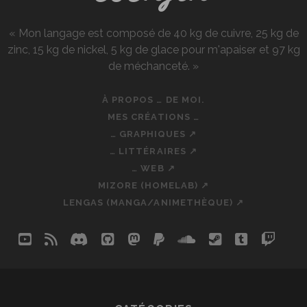
« Mon langage est composé de 40 kg de cuivre, 25 kg de
zinc, 15 kg de nickel, 5 kg de glace pour m'apaiser et 97 kg
de méchanceté. »
À PROPOS … DE MOI.
MES CRÉATIONS …
… GRAPHIQUES ↗
… LITTÉRAIRES ↗
… WEB ↗
MIZORE (HOMELAB) ↗
LENGAS (MANGA/ANIMETHÈQUE) ↗
youtube
rss
discord
github
mastodon
paypal
soundcloud
steam
tumblr
twit
so