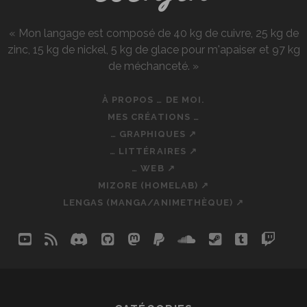
« Mon langage est composé de 40 kg de cuivre, 25 kg de
zinc, 15 kg de nickel, 5 kg de glace pour m'apaiser et 97 kg
de méchanceté. »
À PROPOS … DE MOI.
MES CRÉATIONS …
… GRAPHIQUES ↗
… LITTÉRAIRES ↗
… WEB ↗
MIZORE (HOMELAB) ↗
LENGAS (MANGA/ANIMETHÈQUE) ↗
youtube
rss
discord
github
mastodon
paypal
soundcloud
steam
tumblr
twit
so