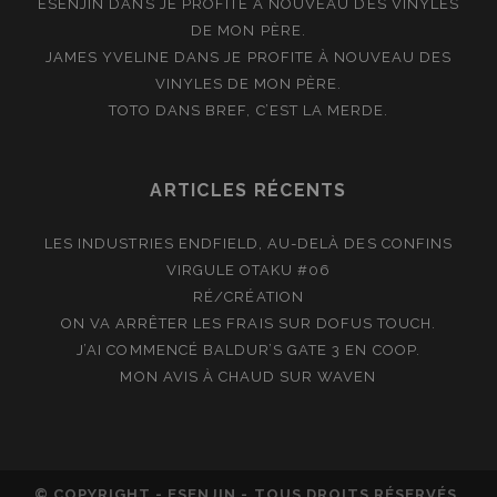
ESENJIN
DANS
JE PROFITE À NOUVEAU DES VINYLES
DE MON PÈRE.
JAMES YVELINE
DANS
JE PROFITE À NOUVEAU DES
VINYLES DE MON PÈRE.
TOTO
DANS
BREF, C’EST LA MERDE.
ARTICLES RÉCENTS
LES INDUSTRIES ENDFIELD, AU-DELÀ DES CONFINS
VIRGULE OTAKU #06
RÉ/CRÉATION
ON VA ARRÊTER LES FRAIS SUR DOFUS TOUCH.
J’AI COMMENCÉ BALDUR’S GATE 3 EN COOP.
MON AVIS À CHAUD SUR WAVEN
© COPYRIGHT - ESENJIN - TOUS DROITS RÉSERVÉS.