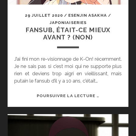
29 JUILLET 2020
/
ESENJIN ASAKHA
/
JAPONIAISERIES
FANSUB, ÉTAIT-CE MIEUX
AVANT ? (NON)
J’ai fini mon re-visionnage de K-On! récemment.
Je ne sais pas si c’est moi qui ne supporte plus
rien et deviens trop aigri en vieillissant, mais
putain le fansub d’il y a 10 ans, c’était…
FANSUB,
POURSUIVRE LA LECTURE …
ÉTAIT-
CE
MIEUX
AVANT
?