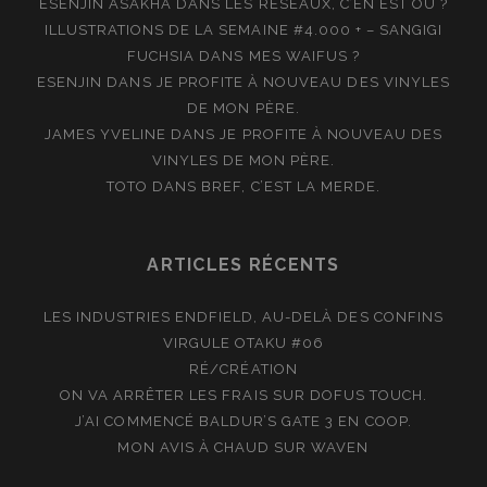
ESENJIN ASAKHA
DANS
LES RÉSEAUX, C’EN EST OÙ ?
ILLUSTRATIONS DE LA SEMAINE #4.000 + – SANGIGI
FUCHSIA
DANS
MES WAIFUS ?
ESENJIN
DANS
JE PROFITE À NOUVEAU DES VINYLES
DE MON PÈRE.
JAMES YVELINE
DANS
JE PROFITE À NOUVEAU DES
VINYLES DE MON PÈRE.
TOTO
DANS
BREF, C’EST LA MERDE.
ARTICLES RÉCENTS
LES INDUSTRIES ENDFIELD, AU-DELÀ DES CONFINS
VIRGULE OTAKU #06
RÉ/CRÉATION
ON VA ARRÊTER LES FRAIS SUR DOFUS TOUCH.
J’AI COMMENCÉ BALDUR’S GATE 3 EN COOP.
MON AVIS À CHAUD SUR WAVEN