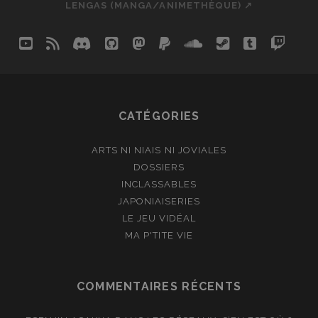
LENGAS (MANGA/ANIMETHÈQUE) ↗
youtube
rss
discord
github
mastodon
paypal
soundcloud
steam
tumblr
twit
so
CATÉGORIES
ARTS NI NIAIS NI JOVIALES
DOSSIERS
INCLASSABLES
JAPONIAISERIES
LE JEU VIDÉAL
MA P'TITE VIE
COMMENTAIRES RÉCENTS