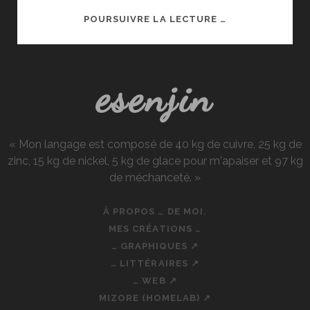
ANIMES
POURSUIVRE LA LECTURE …
AUTOMNE
2015
;
esenjin
PREMIÈRE
IMPRESSION
« Mon langage est composé de 40 kg de cuivre, 25 kg de
zinc, 15 kg de nickel, 5 kg de glace pour m'apaiser et 97 kg
de méchanceté. »
À PROPOS … DE MOI.
MES CRÉATIONS …
… GRAPHIQUES ↗
… LITTÉRAIRES ↗
… WEB ↗
MIZORE (HOMELAB) ↗