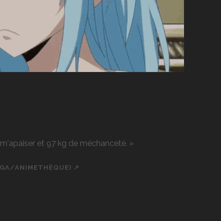
r m'apaiser et 97 kg de méchanceté. »
NGA/ANIMETHÈQUE) ↗
ch
cial_icon_custom_1