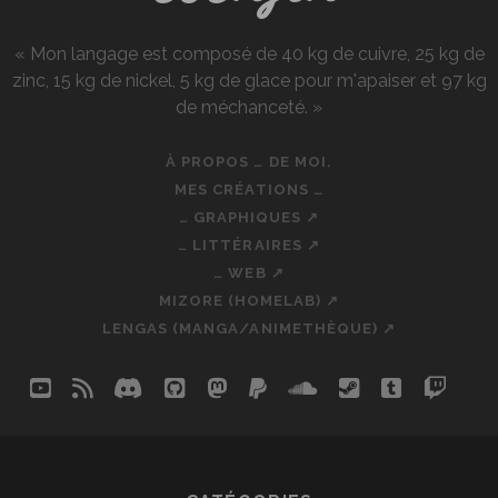
« Mon langage est composé de 40 kg de cuivre, 25 kg de
zinc, 15 kg de nickel, 5 kg de glace pour m'apaiser et 97 kg
de méchanceté. »
À PROPOS … DE MOI.
MES CRÉATIONS …
… GRAPHIQUES ↗
… LITTÉRAIRES ↗
… WEB ↗
MIZORE (HOMELAB) ↗
LENGAS (MANGA/ANIMETHÈQUE) ↗
youtube
rss
discord
github
mastodon
paypal
soundcloud
steam
tumblr
twit
so