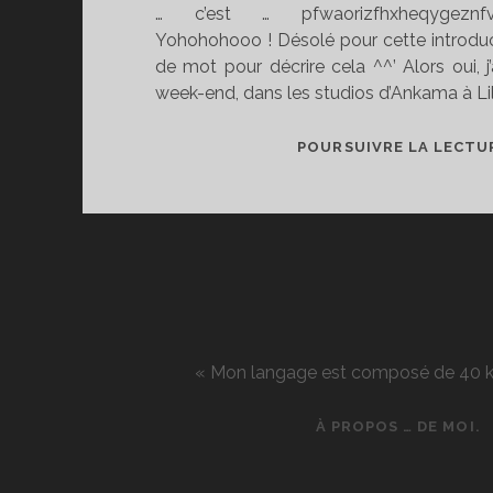
… c’est … pfwaorizfhxheqygeznfvg
Yohohohooo ! Désolé pour cette introduct
de mot pour décrire cela ^^’ Alors oui, 
week-end, dans les studios d’Ankama à Lil
POURSUIVRE LA LECTU
« Mon langage est composé de 40 kg d
À PROPOS … DE MOI.