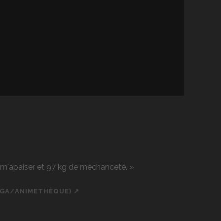
r m'apaiser et 97 kg de méchanceté. »
NGA/ANIMETHÈQUE) ↗
ch
cial_icon_custom_1