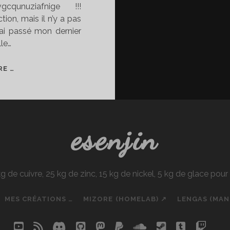
cqunuziafnige !!!
ion, mais il n’y a pas
j’ai passé mon dernier
le…
UN
RE …
WEEK-
END
CHEZ
ANKAMA
esenjin
C’EST
…
e cuivre, 25 kg de zinc, 15 kg de nickel, 5 kg de glace pou
MES CRÉATIONS …
MIZORE (HOMELAB) ↗
LENGAS (MA
youtube
rss
discord
github
mastodon
paypal
soundcloud
steam
tumblr
twit
so