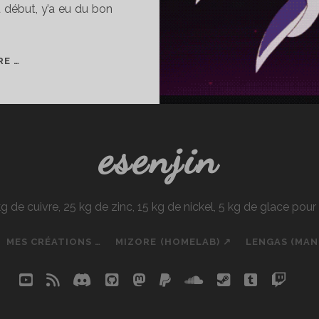
u début, y’a eu du bon
BAS
RE …
HIVER
2017
esenjin
e cuivre, 25 kg de zinc, 15 kg de nickel, 5 kg de glace pou
MES CRÉATIONS …
MIZORE (HOMELAB) ↗
LENGAS (MA
youtube
rss
discord
github
mastodon
paypal
soundcloud
steam
tumblr
twit
so