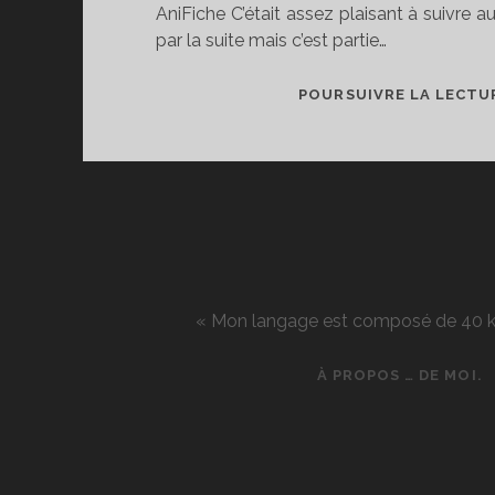
AniFiche C’était assez plaisant à suivre a
par la suite mais c’est partie…
POURSUIVRE LA LECTU
« Mon langage est composé de 40 kg d
À PROPOS … DE MOI.