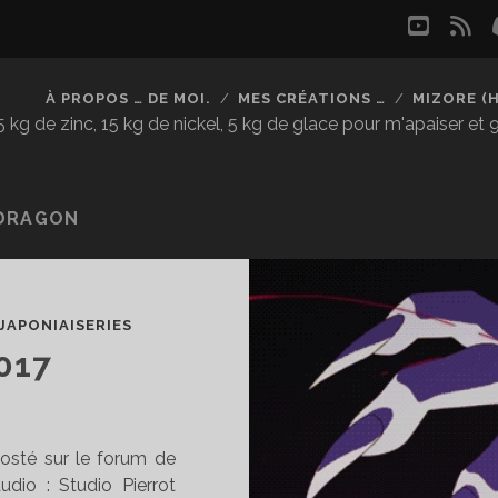
youtu
rs
À PROPOS … DE MOI.
MES CRÉATIONS …
MIZORE (
kg de zinc, 15 kg de nickel, 5 kg de glace pour m'apaiser et
IDRAGON
JAPONIAISERIES
017
 posté sur le forum de
dio : Studio Pierrot