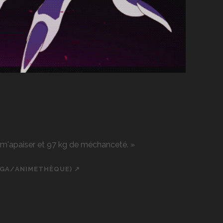
r m'apaiser et 97 kg de méchanceté. »
NGA/ANIMETHÈQUE) ↗
ch
cial_icon_custom_1