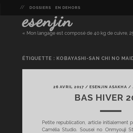
DOSSIERS
EN DEHORS
esenjin
« Mon langage est composé de 40 kg de cuivre, 25 
ÉTIQUETTE :
KOBAYASHI-SAN CHI NO MA
26 AVRIL 2017
/
ESENJIN ASAKHA
/
BAS HIVER 2
Petite republication, article initialement
Camélia Studio. Sousei no Onmyouji Stu