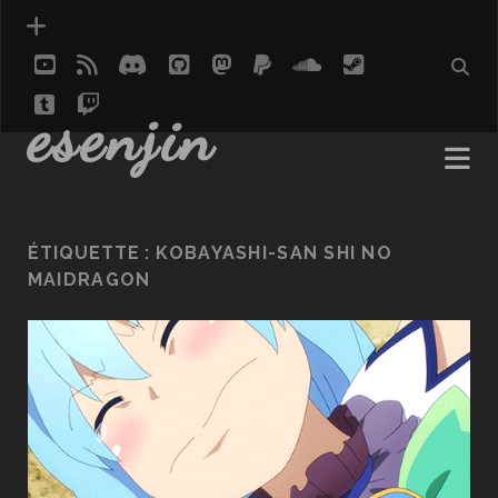
youtube
rss
discord
github
mastodon
paypal
soundcloud
steam
tumblr
twitch
social_icon_custom_1
esenjin
ÉTIQUETTE :
KOBAYASHI-SAN SHI NO
MAIDRAGON