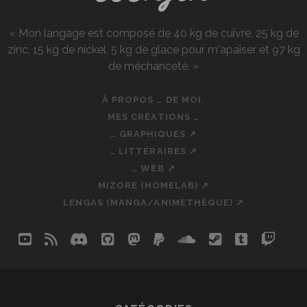
« Mon langage est composé de 40 kg de cuivre, 25 kg de
zinc, 15 kg de nickel, 5 kg de glace pour m'apaiser et 97 kg
de méchanceté. »
À PROPOS … DE MOI.
MES CRÉATIONS …
… GRAPHIQUES ↗
… LITTÉRAIRES ↗
… WEB ↗
MIZORE (HOMELAB) ↗
LENGAS (MANGA/ANIMETHÈQUE) ↗
youtube
rss
discord
github
mastodon
paypal
soundcloud
steam
tumblr
twit
so