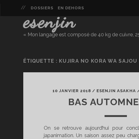
DOSSIERS
EN DEHORS
esenjin
« Mon langage est composé de 40 kg de cuivre, 25 
ÉTIQUETTE :
KUJIRA NO KORA WA SAJOU 
10 JANVIER 2018
/
ESENJIN ASAKHA
BAS AUTOMNE
On se retrouve aujourd’hui pour conc
japanimation. Un saison assez peu char