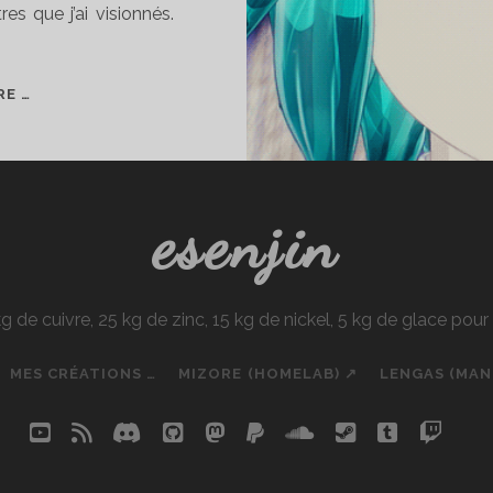
es que j’ai visionnés.
BAS
RE …
AUTOMNE
2017
esenjin
e cuivre, 25 kg de zinc, 15 kg de nickel, 5 kg de glace pou
MES CRÉATIONS …
MIZORE (HOMELAB) ↗
LENGAS (MA
youtube
rss
discord
github
mastodon
paypal
soundcloud
steam
tumblr
twit
so