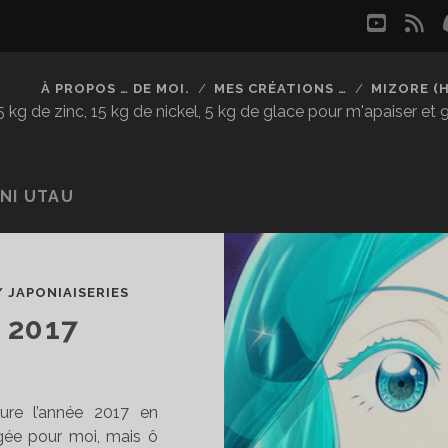
youtu
rs
À PROPOS … DE MOI.
MES CRÉATIONS …
MIZORE (
kg de zinc, 15 kg de nickel, 5 kg de glace pour m'apaiser et
NI UTAU
/
JAPONIAISERIES
 2017
lure l’année 2017 en
gée pour moi, mais ô