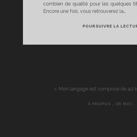
combien de qualité pour les quelques titr
Encore une fois, vous retrouverez la…
POURSUIVRE LA LECTU
« Mon langage est composé de 40 kg d
À PROPOS … DE MOI.