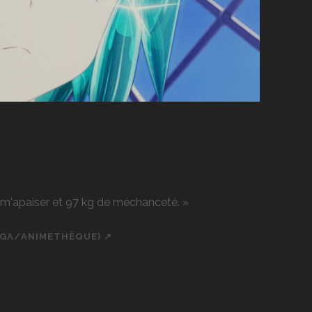
r m'apaiser et 97 kg de méchanceté. »
NGA/ANIMETHÈQUE) ↗
ch
cial_icon_custom_1