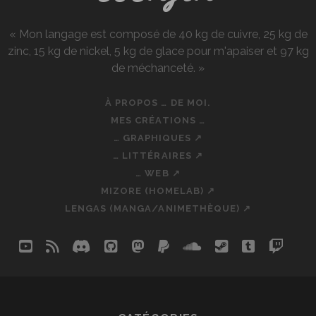
« Mon langage est composé de 40 kg de cuivre, 25 kg de
zinc, 15 kg de nickel, 5 kg de glace pour m'apaiser et 97 kg
de méchanceté. »
À PROPOS … DE MOI.
MES CRÉATIONS …
… GRAPHIQUES ↗
… LITTÉRAIRES ↗
… WEB ↗
MIZORE (HOMELAB) ↗
LENGAS (MANGA/ANIMETHÈQUE) ↗
youtube
rss
discord
github
mastodon
paypal
soundcloud
steam
tumblr
twit
so