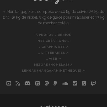
« Mon langage est composé de 40 kg de cuivre, 25 kg de
zinc, 15 kg de nickel, 5 kg de glace pour m'apaiser et 97 kg
de méchanceté. »
À PROPOS … DE MOI.
MES CRÉATIONS …
… GRAPHIQUES ↗
… LITTÉRAIRES ↗
… WEB ↗
MIZORE (HOMELAB) ↗
LENGAS (MANGA/ANIMETHÈQUE) ↗
youtube
rss
discord
github
mastodon
paypal
soundcloud
steam
tumblr
twit
so