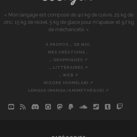
« Mon langage est composé de 40 kg de cuivre, 25 kg de
zinc, 15 kg de nickel, 5 kg de glace pour m'apaiser et 97 kg
de méchanceté. »
À PROPOS … DE MOI.
MES CRÉATIONS …
… GRAPHIQUES ↗
… LITTÉRAIRES ↗
… WEB ↗
MIZORE (HOMELAB) ↗
LENGAS (MANGA/ANIMETHÈQUE) ↗
youtube
rss
discord
github
mastodon
paypal
soundcloud
steam
tumblr
twit
so