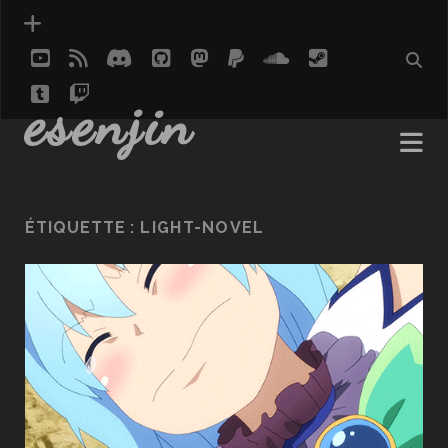
youtube
rss
discord
github
mastodon
paypal
soundcloud
steam
tumblr
twitch
social_icon_custom_1
esenjin
ÉTIQUETTE :
LIGHT-NOVEL