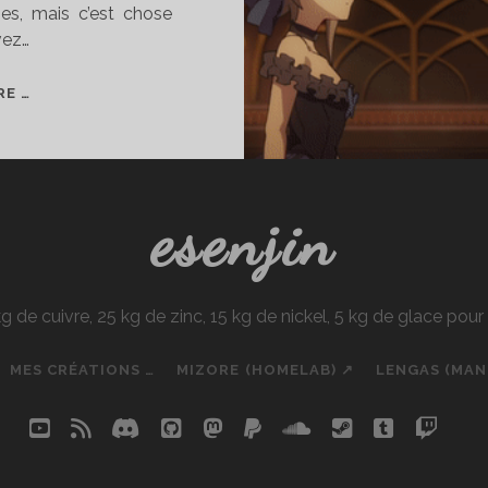
es, mais c’est chose
vez…
BAS
RE …
ÉTÉ
2017
esenjin
e cuivre, 25 kg de zinc, 15 kg de nickel, 5 kg de glace pou
MES CRÉATIONS …
MIZORE (HOMELAB) ↗
LENGAS (MA
youtube
rss
discord
github
mastodon
paypal
soundcloud
steam
tumblr
twit
so