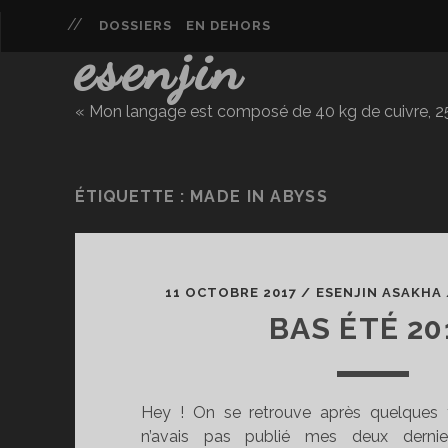
DOSSIERS
EN DEHORS
esenjin
« Mon langage est composé de 40 kg de cuivre, 25 
ÉTIQUETTE :
MADE IN ABYSS
11 OCTOBRE 2017
/
ESENJIN ASAKHA
BAS ÉTÉ 20
Hey ! On se retrouve après quelques 
n’avais pas publié mes deux derni