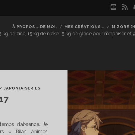
youtu
rs
À PROPOS … DE MOI.
MES CRÉATIONS …
MIZORE (
kg de zinc, 15 kg de nickel, 5 kg de glace pour m'apaiser et
/
JAPONIAISERIES
17
temps d’absence. Je
ers « Bilan Animes