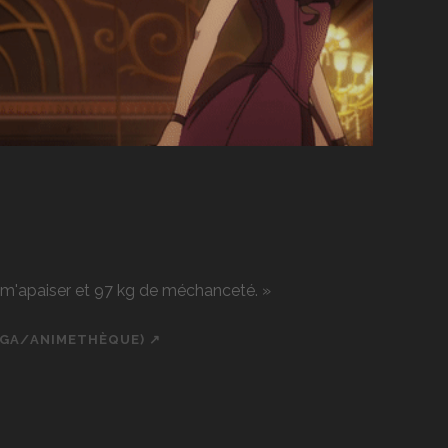
r m'apaiser et 97 kg de méchanceté. »
NGA/ANIMETHÈQUE) ↗
ch
cial_icon_custom_1