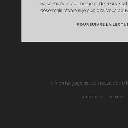
Saisonniers » au moment de leurs sorti
désormais réparé si je puis dire. Vous pou
POURSUIVRE LA LECTU
« Mon langage est composé de 40 kg d
À PROPOS … DE MOI.