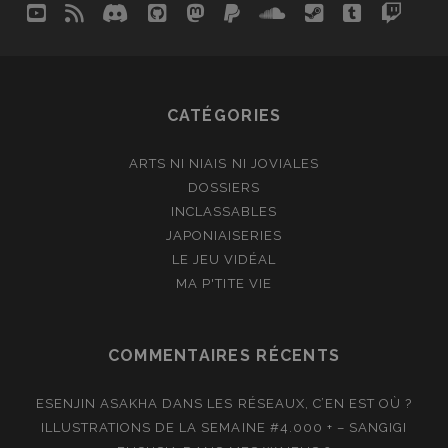
youtube
rss
discord
github
mastodon
paypal
soundcloud
steam
tumblr
twit
so
CATÉGORIES
ARTS NI NIAIS NI JOVIALES
DOSSIERS
INCLASSABLES
JAPONIAISERIES
LE JEU VIDÉAL
MA P'TITE VIE
COMMENTAIRES RÉCENTS
ESENJIN ASAKHA
DANS
LES RÉSEAUX, C’EN EST OÙ ?
ILLUSTRATIONS DE LA SEMAINE #4.000 + – SANGIGI