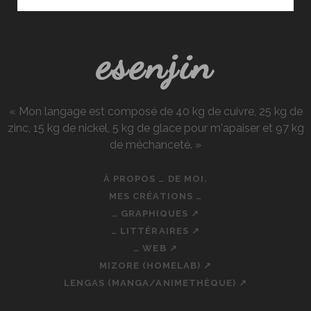
WAIFUS
?
esenjin
« Mon langage est composé de 40 kg de cuivre, 25 kg de
zinc, 15 kg de nickel, 5 kg de glace pour m'apaiser et 97 kg
de méchanceté. »
À PROPOS … DE MOI.
MES CRÉATIONS …
… GRAPHIQUES ↗
… LITTÉRAIRES ↗
… WEB ↗
MIZORE (HOMELAB) ↗
LENGAS (MANGA/ANIMETHÈQUE) ↗