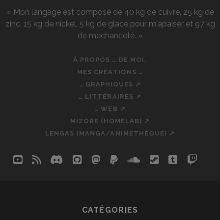
« Mon langage est composé de 40 kg de cuivre, 25 kg de
zinc, 15 kg de nickel, 5 kg de glace pour m'apaiser et 97 kg
de méchanceté. »
À PROPOS … DE MOI.
MES CRÉATIONS …
… GRAPHIQUES ↗
… LITTÉRAIRES ↗
… WEB ↗
MIZORE (HOMELAB) ↗
LENGAS (MANGA/ANIMETHÈQUE) ↗
youtube
rss
discord
github
mastodon
paypal
soundcloud
steam
tumblr
twit
so
CATÉGORIES