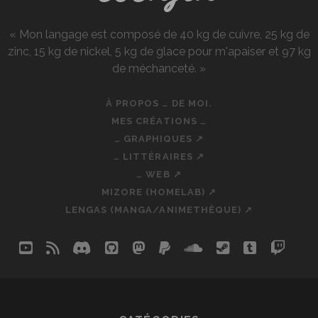
« Mon langage est composé de 40 kg de cuivre, 25 kg de
zinc, 15 kg de nickel, 5 kg de glace pour m'apaiser et 97 kg
de méchanceté. »
À PROPOS … DE MOI.
MES CRÉATIONS …
… GRAPHIQUES ↗
… LITTÉRAIRES ↗
… WEB ↗
MIZORE (HOMELAB) ↗
LENGAS (MANGA/ANIMETHÈQUE) ↗
youtube
rss
discord
github
mastodon
paypal
soundcloud
steam
tumblr
twit
so