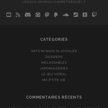
LENGAS (MANGA/ANIMETHÈQUE) ↗
youtube
rss
discord
github
mastodon
paypal
soundcloud
steam
tumblr
twit
so
CATÉGORIES
ARTS NI NIAIS NI JOVIALES
DOSSIERS
INCLASSABLES
JAPONIAISERIES
LE JEU VIDÉAL
MA P'TITE VIE
COMMENTAIRES RÉCENTS