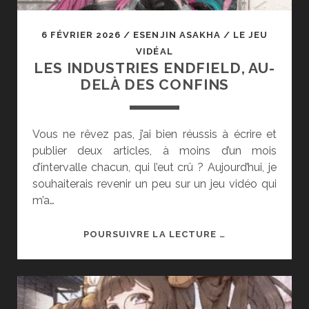
6 FÉVRIER 2026
/
ESENJIN ASAKHA
/
LE JEU
VIDÉAL
LES INDUSTRIES ENDFIELD, AU-
DELÀ DES CONFINS
Vous ne rêvez pas, j’ai bien réussis à écrire et
publier deux articles, à moins d’un mois
d’intervalle chacun, qui l’eut crû ? Aujourd’hui, je
souhaiterais revenir un peu sur un jeu vidéo qui
m’a…
LES
POURSUIVRE LA LECTURE …
INDUSTRIES
ENDFIELD,
AU-
DELÀ