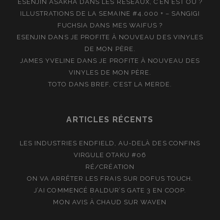
ESENJIN ASAKHA
DANS
LES RÉSEAUX, C’EN EST OÙ ?
ILLUSTRATIONS DE LA SEMAINE #4.000 + – SANGIGI
FUCHSIA
DANS
MES WAIFUS ?
ESENJIN
DANS
JE PROFITE À NOUVEAU DES VINYLES
DE MON PÈRE.
JAMES YVELINE
DANS
JE PROFITE À NOUVEAU DES
VINYLES DE MON PÈRE.
TOTO
DANS
BREF, C’EST LA MERDE.
ARTICLES RÉCENTS
LES INDUSTRIES ENDFIELD, AU-DELÀ DES CONFINS
VIRGULE OTAKU #06
RÉ/CRÉATION
ON VA ARRÊTER LES FRAIS SUR DOFUS TOUCH.
J’AI COMMENCÉ BALDUR’S GATE 3 EN COOP.
MON AVIS À CHAUD SUR WAVEN