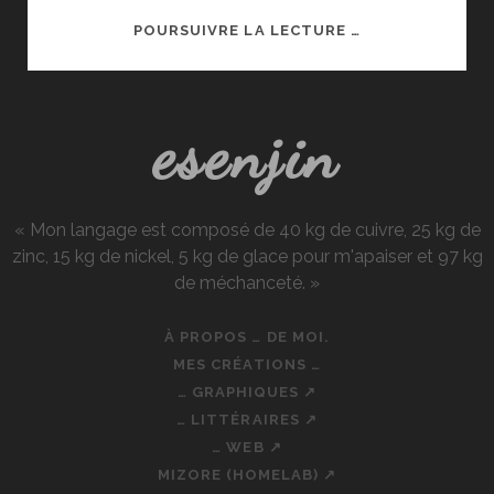
ILLUSION
POURSUIVRE LA LECTURE …
CONNECT,
LE
MOBA-
esenjin
GACHA
PASSÉ
INAPERÇU
?
« Mon langage est composé de 40 kg de cuivre, 25 kg de
zinc, 15 kg de nickel, 5 kg de glace pour m'apaiser et 97 kg
de méchanceté. »
À PROPOS … DE MOI.
MES CRÉATIONS …
… GRAPHIQUES ↗
… LITTÉRAIRES ↗
… WEB ↗
MIZORE (HOMELAB) ↗