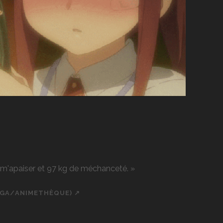
r m'apaiser et 97 kg de méchanceté. »
NGA/ANIMETHÈQUE) ↗
ch
cial_icon_custom_1