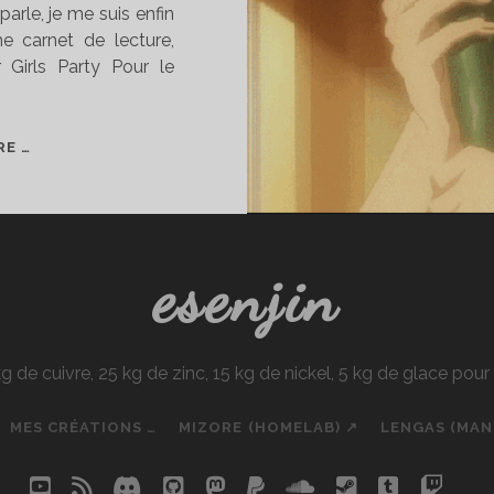
arle, je me suis enfin
me carnet de lecture,
 Girls Party Pour le
CARNET
RE …
DE
LECTURE
#03
[R18]
esenjin
e cuivre, 25 kg de zinc, 15 kg de nickel, 5 kg de glace pou
MES CRÉATIONS …
MIZORE (HOMELAB) ↗
LENGAS (MA
youtube
rss
discord
github
mastodon
paypal
soundcloud
steam
tumblr
twit
so