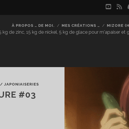
youtu
rs
À PROPOS … DE MOI.
MES CRÉATIONS …
MIZORE (
kg de zinc, 15 kg de nickel, 5 kg de glace pour m'apaiser et
/
JAPONIAISERIES
URE #03