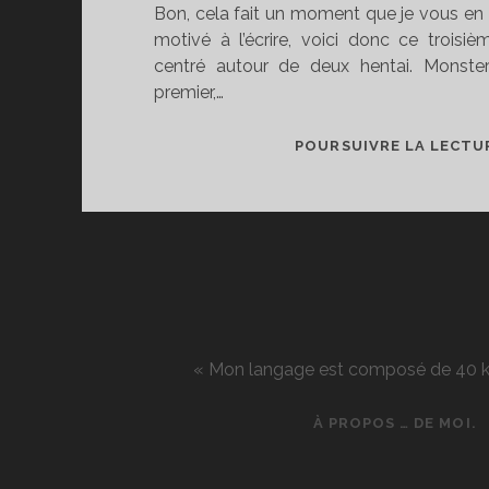
Bon, cela fait un moment que je vous en p
motivé à l’écrire, voici donc ce troisiè
centré autour de deux hentai. Monster
premier,…
POURSUIVRE LA LECTU
« Mon langage est composé de 40 kg d
À PROPOS … DE MOI.