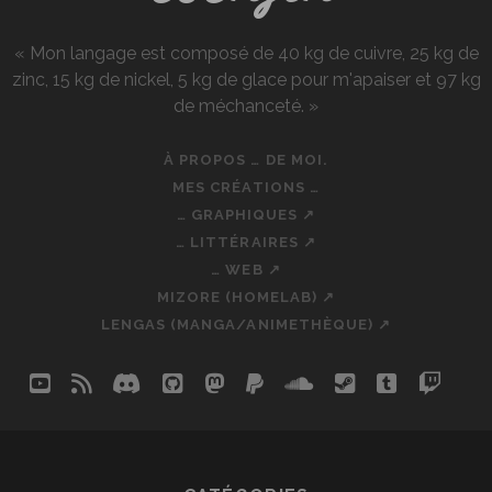
« Mon langage est composé de 40 kg de cuivre, 25 kg de
zinc, 15 kg de nickel, 5 kg de glace pour m'apaiser et 97 kg
de méchanceté. »
À PROPOS … DE MOI.
MES CRÉATIONS …
… GRAPHIQUES ↗
… LITTÉRAIRES ↗
… WEB ↗
MIZORE (HOMELAB) ↗
LENGAS (MANGA/ANIMETHÈQUE) ↗
youtube
rss
discord
github
mastodon
paypal
soundcloud
steam
tumblr
twit
so